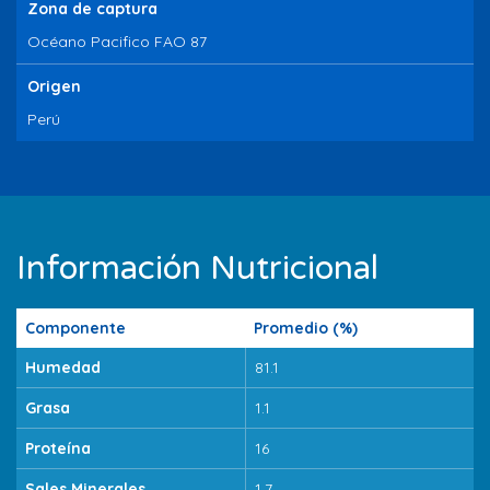
Zona de captura
Océano Pacifico FAO 87
Origen
Perú
Información Nutricional
Componente
Promedio (%)
Humedad
81.1
Grasa
1.1
Proteína
16
Sales Minerales
1.7