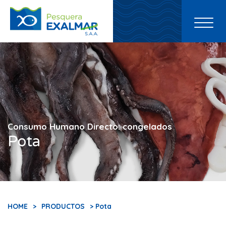
Toggl
naviga
Consumo Humano Directo: congelados
Pota
HOME
>
PRODUCTOS
> Pota