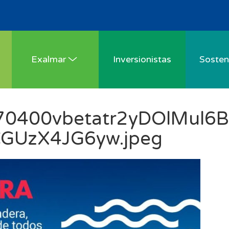
Exalmar
Inversionistas
Sosteni
0400vbetatr2yDOlMul6B
GUzX4JG6yw.jpeg