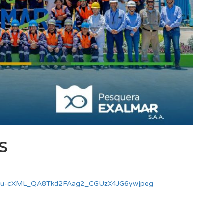
s
Hu-cXML_QA8Tkd2FAag2_CGUzX4JG6yw.jpeg