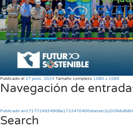
Publicado el
27 junio, 2024
Tamaño completo
1080 × 1080
Navegación de entrada
Publicado en
1717724934908e1722470400vbetatr2yDOlMul6B
Search