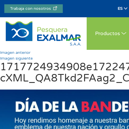
Trabaja con nosotros
Productos
Imagen anterior
Imagen siguiente
1717724934908e172247
cXML_QA8Tkd2FAag2_C