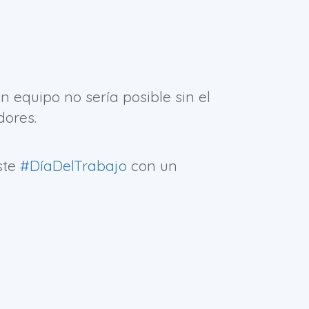
n equipo no sería posible sin el
dores.
ste
#DíaDelTrabajo
con un