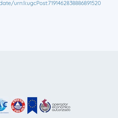
ate/urn:li:ugcPost:7191462838886891520