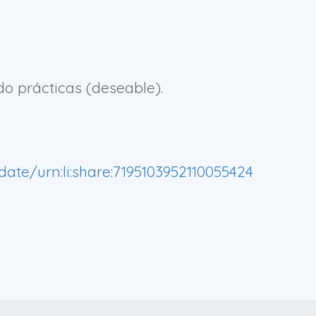
do prácticas (deseable).
ate/urn:li:share:7195103952110055424