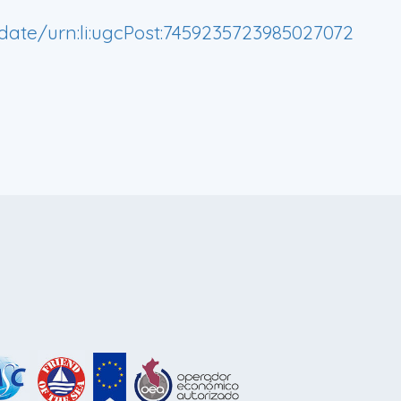
date/urn:li:ugcPost:7459235723985027072