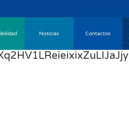
bilidad
Noticias
Contactos
HV1LReieixixZuLIJaJjy