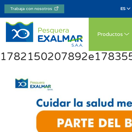
Trabaja con nosotros
Productos
1782150207892e1783555