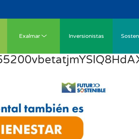
Exalmar
Inversionistas
Sosteni
200vbetatjmYSlQ8HdAXq2