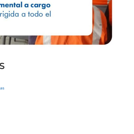
s
nas