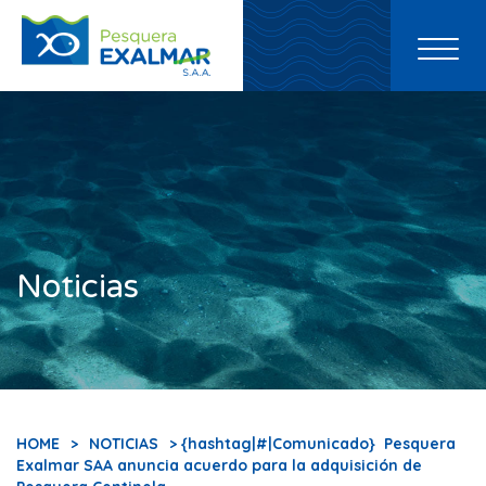
Toggl
naviga
Noticias
HOME
>
NOTICIAS
> {hashtag|#|Comunicado} Pesquera
Exalmar SAA anuncia acuerdo para la adquisición de