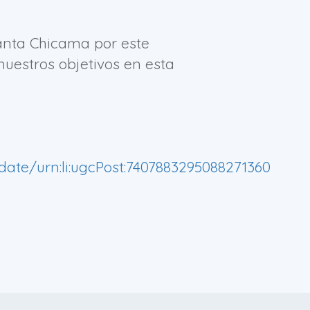
lanta Chicama por este
nuestros objetivos en esta
ate/urn:li:ugcPost:7407883295088271360