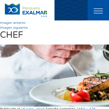
Toggl
naviga
Imagen anterior
Imagen siguiente
CHEF
Publicado el
16 junio, 2016
Tamaño completo
1563 × 475